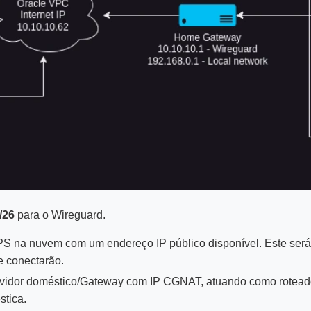
/26
para o Wireguard.
S na nuvem com um endereço IP público disponível. Este será 
e conectarão.
vidor doméstico/Gateway com IP CGNAT, atuando como roteador
stica.