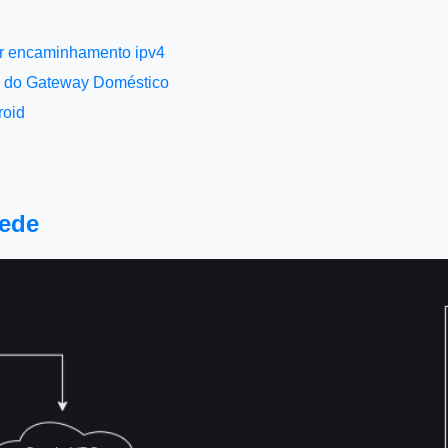
l
ar encaminhamento ipv4
o do Gateway Doméstico
roid
Rede