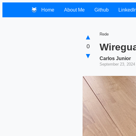
Home
About Me
Github
LinkedI
Rede
▲
Wiregu
0
▼
Carlos Junior
September 23, 2024