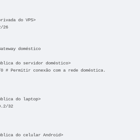
rivada do VPS>

/26

ateway doméstico

blica do servidor doméstico>

0 # Permitir conexão com a rede doméstica.

blica do laptop>

.2/32

blica do celular Android>
