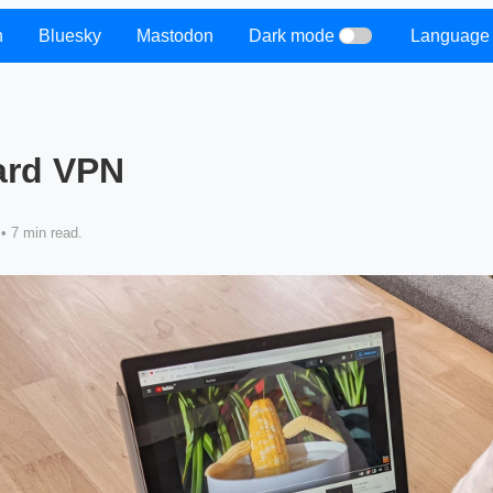
n
Bluesky
Mastodon
Dark mode
Language
ard VPN
• 7 min read.