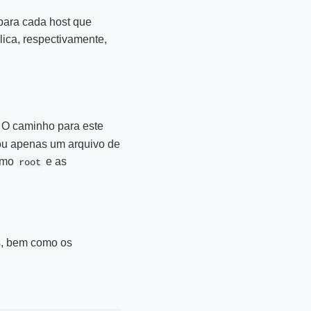
para cada host que
ica, respectivamente,
. O caminho para este
 ou apenas um arquivo de
como
e as
root
s, bem como os