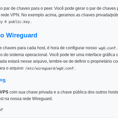
o par de chaves para o peer. Você pode gerar o par de chaves 
a rede VPN. No exemplo acima, geramos as chaves privada/públ
e
.
ey
public.key
do Wireguard
e chaves para cada host, é hora de configurar nosso
wg0.conf
o do sistema operacional. Você pode ter uma interface gráfica
ada estará nesse arquivo, lembre-se de definir o proprietário 
ra o arquivo
.
/etc/wireguard/wg0.conf
VPS
VPS
com sua chave privada e a chave pública dos outros host
st na nossa rede Wireguard.
nf