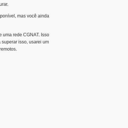
urar.
sponível, mas você ainda
 de uma rede CGNAT. Isso
 superar isso, usarei um
remotos.