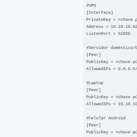
#VPS

[Interface]

PrivateKey = <chave p
Address = 10.10.10.62
ListenPort = 51820

#Servidor doméstico/G
[Peer]

PublicKey = <chave pú
AllowedIPs = 0.0.0.0/
#Laptop

[Peer]

PublicKey = <chave pú
AllowedIPs = 10.10.10
#Celular Android

[Peer]

PublicKey = <chave pú